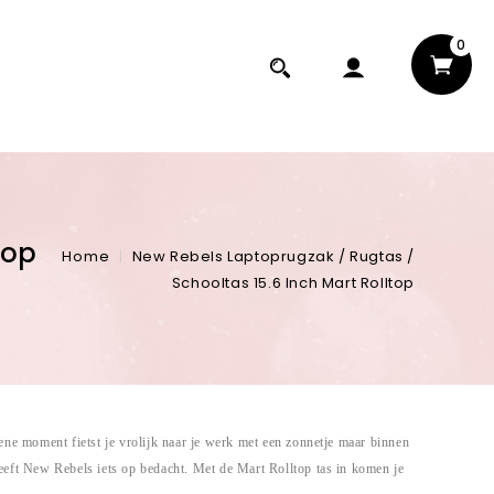
0
top
Home
New Rebels Laptoprugzak / Rugtas /
Schooltas 15.6 Inch Mart Rolltop
ene moment fietst je vrolijk naar je werk met een zonnetje maar binnen
eeft New Rebels iets op bedacht. Met de Mart Rolltop tas in komen je