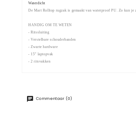
Waterdicht
De Mart Rolltop rugzak is gemaakt van waterproof PU. Zo kun je z
HANDIG OM TE WETEN
- Ritssluiting
- Verstelbare schouderbanden
- Zwarte hardware
- 15” laptopvak
- 2 ritsvakken
Commentaar (0)