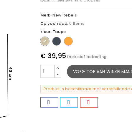
spullen in ieder geval altijd droog aan!
Merk:
New Rebels
Op voorraad:
0 Items
kleur: Taupe
Taupe
Zwart
Cognac
€ 39,95
Inclusief belasting
VOEG TOE AAN WINKELMAN
Product is beschikbaar met verschillende 