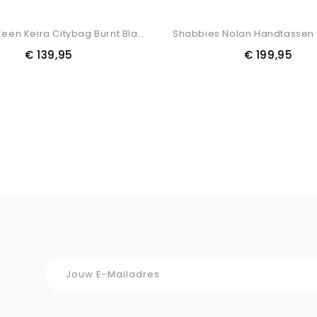
Voorraad
BURKELY Keen Keira Citybag Burnt Black
€ 139,95
€ 199,95
N