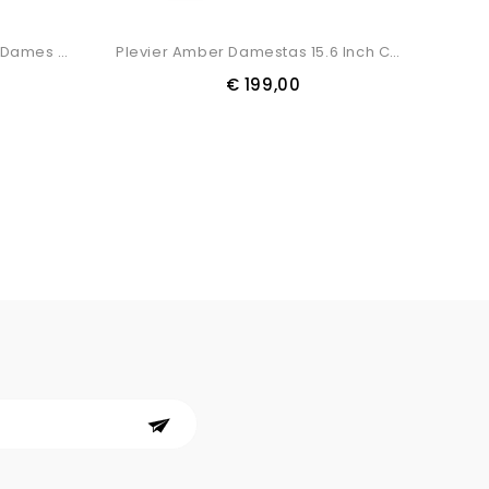
Shabbies Nolan Handtassen Dames - Zwart
Plevier Amber Damestas 15.6 Inch Cognac
€ 199,00