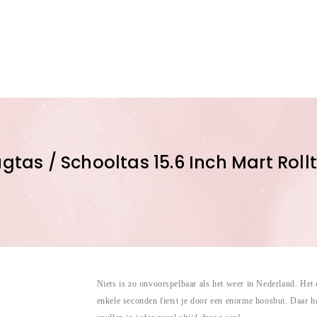
tas / Schooltas 15.6 Inch Mart Roll
Niets is zo onvoorspelbaar als het weer in Nederland. Het 
enkele seconden fietst je door een enorme hoosbui. Daar h